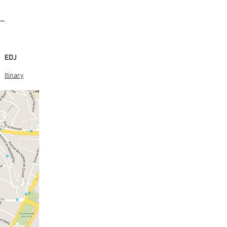
EDJ
Itinary