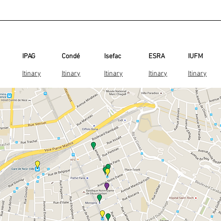
IPAG
Condé
Isefac
ESRA
IUFM
Itinary
Itinary
Itinary
Itinary
Itinary