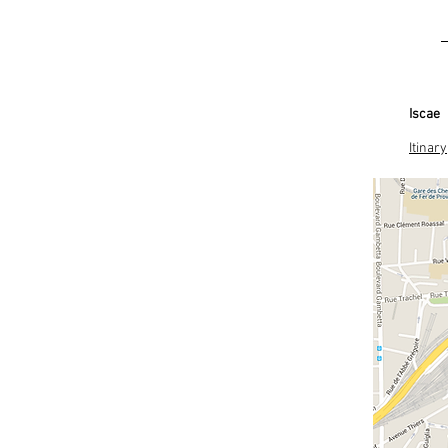
Iscae
Itinary