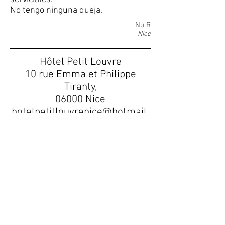
No tengo ninguna queja.
Nù R
Nice
Hôtel Petit Louvre
10 rue Emma et Philippe
Tiranty,
06000 Nice
hotelpetitlouvrenice@hotmail.
com
+33 4 93 80 15 54
FORMULARIO DE
CONTACTE